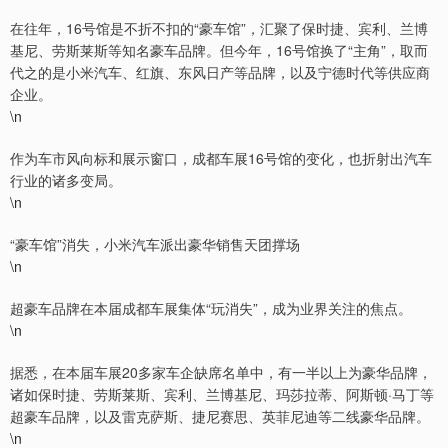
在往年，16号馆是不折不扣的“豪车馆”，汇聚了保时捷、宾利、兰博
基尼、劳斯莱斯等知名豪车品牌。但今年，16号馆换了“主角”，取而
代之的是小米汽车、红旗、东风日产等品牌，以及宁德时代等供应商
企业。
\n
作为车市风向标和展示窗口，成都车展16号馆的变化，也折射出汽车
行业的诸多变局。
\n
“豪车馆”消失，小米汽车派出豪华销售天团撑场
\n
超豪车品牌在本届成都车展集体“玩消失”，成为业界关注的焦点。
\n
据悉，在本届车展20多家车企缺席名单中，有一半以上为豪华品牌，
诸如保时捷、劳斯莱斯、宾利、兰博基尼、玛莎拉蒂、阿斯顿·马丁等
超豪车品牌，以及雷克萨斯、捷尼赛思、英菲尼迪等二线豪华品牌。
\n