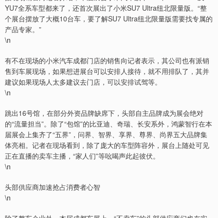
YU7全系车型都来了，还首次展出了小米SU7 Ultra纽北限量版。“整
个展台摆放了大概10台车，要了解SU7 Ultra纽北限量版需要找专属的
产品专家。”
\n
有不在现场的小米汽车成都门店的销售向记者表示，其公司也有派销
售到车展现场，如果想进展台可以安排人接待，就不用排队了，其并
建议如果现场人太多建议去门店，可以安排试驾等。
\n
跳出16号馆，在部分外资品牌缺席下，头部自主品牌成为展会绝对
的“流量担当”。除了“包馆”的比亚迪、奇瑞、长安系外，鸿蒙智行在本
届展会上集齐了“五界”，问界、智界、享界、尊界、尚界五大品牌集
体亮相。记者在现场看到，除了庞大的车型阵容外，展台上随处可见
正在直播的卖车主播，“家人们”等吆喝声此起彼伏。
\n
头部供应商加速抢占消费者心智
\n