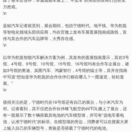
除了整车企业外，本届成都车展上，“不卖车”的头部供应商们也在实
力抢戏。
\n
蓝鲸汽车记者留意到，展会期间，包括宁德时代、地平线、华为乾崑
等智电化领域头部供应商，均在官微上发布车展逛展指南或路线，宣
传与其合作的汽车品牌等，大秀存在感。
\n
以华为乾崑智能汽车解决方案为例，其发布的逛展指南显示，其在3号
馆、4号馆、9号馆、10号馆、15号馆、16号馆均有合作车企展台，诸
如3号馆的奥迪、岚图汽车、鸿蒙智行，4号馆的猛士等，其并在指南
中写道“想知道华为乾崑的合作伙伴们都在哪儿？一图速览，轻松逛
展。”
\n
值得关注的是，宁德时代在16号馆还有自己的展台，与小米汽车为
邻。记者看到，其不仅把合作伙伴峰飞航空的eVTOL搬上了展台，还
有一面展示了数十辆搭载其电池的汽车模型墙，并写有“选电车看电
池，认准宁德时代”的标语。在模型墙的旁边，消费者可以在搜索大屏
上输入自己的车辆型号，查验是否搭载了宁德时代的电池。