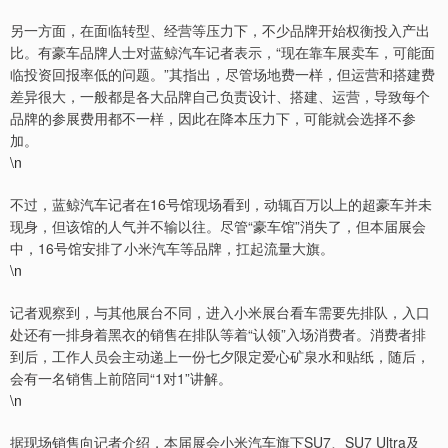
另一方面，在面临转型、经营等压力下，不少品牌开始权衡投入产出
比。有豪车品牌人士对蓝鲸汽车记者表示，“现在靠车展卖车，可能面
临投资回报率低的问题。”其指出，尽管场地费一样，但运营和搭建费
差异很大，一般都是各大品牌自己负责设计、搭建、运营，导致每个
品牌的参展费用都不一样，因此在降本压力下，可能就会选择不参
加。
\n
不过，蓝鲸汽车记者在16号馆现场看到，动辄百万以上的超豪车并未
现身，但该馆的人气并不输以往。尽管“豪车馆”消失了，但本届展会
中，16号馆安排了小米汽车等品牌，扛起流量大旗。
\n
记者观察到，与其他展台不同，进入小米展台看车需要先排队，入口
处还有一排身着黑衣的销售在排队等着“认领”入场消费者。消费者排
到后，工作人员会主动递上一份七夕限定爱心矿泉水和贴纸，随后，
会有一名销售上前陪同“1对1”讲解。
\n
据现场销售向记者介绍，本届展会小米汽车旗下SU7、SU7 Ultra及