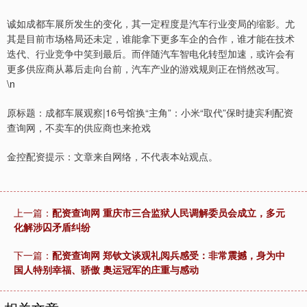
诚如成都车展所发生的变化，其一定程度是汽车行业变局的缩影。尤
其是目前市场格局还未定，谁能拿下更多车企的合作，谁才能在技术
迭代、行业竞争中笑到最后。而伴随汽车智电化转型加速，或许会有
更多供应商从幕后走向台前，汽车产业的游戏规则正在悄然改写。
\n
原标题：成都车展观察|16号馆换“主角”：小米“取代”保时捷宾利配资
查询网，不卖车的供应商也来抢戏
金控配资提示：文章来自网络，不代表本站观点。
上一篇：
配资查询网 重庆市三合监狱人民调解委员会成立，多元
化解涉囚矛盾纠纷
下一篇：
配资查询网 郑钦文谈观礼阅兵感受：非常震撼，身为中
国人特别幸福、骄傲 奥运冠军的庄重与感动