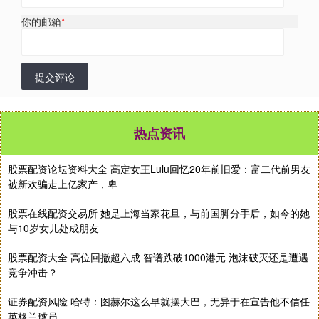
你的邮箱
*
提交评论
热点资讯
股票配资论坛资料大全 高定女王Lulu回忆20年前旧爱：富二代前男友
被新欢骗走上亿家产，卑
股票在线配资交易所 她是上海当家花旦，与前国脚分手后，如今的她
与10岁女儿处成朋友
股票配资大全 高位回撤超六成 智谱跌破1000港元 泡沫破灭还是遭遇
竞争冲击？
证券配资风险 哈特：图赫尔这么早就摆大巴，无异于在宣告他不信任
英格兰球员