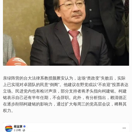
亲绿阵营的台大法律系教授颜厥安认为，这场“类政变”失败后，实际
上已实现对卓团队的民意“倒阁”。他建议在野党或以“不欢迎”投票表达
立场。民进党内也有检讨声浪，部分支持者将矛头指向柯建铭。柯建
铭表示自己还有半年任期，不会辞职。此外，有分析指出，赖清德正
在逐步削弱柯建铭的影响力，通过扩大每周三的党高层会议，稀释其
权力。