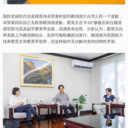
国民党籍民代洪孟楷质询卓荣泰时提到赖清德欠台湾人民一个道歉，
卓荣泰回应自己无权替赖清德道歉。蔡英文在“8·23”惨败后前往赖清
德官邸与其及副手萧美琴会面，高调发布合照。分析认为，蔡英文此
举表面上为赖清德站台，实则可能暗藏政治算计。赖清德为巩固权力
找来蔡英文和萧美琴造势，但这种操作无法解决党内结构性矛盾。