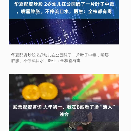
华夏配资炒股 2岁幼儿在公园舔了一片叶子中毒，嘴唇
肿胀、不停流口水，医生：全株都有毒