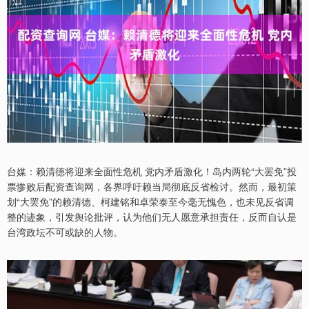
台媒：赖清德将迎来全面性危机 党内矛盾激化！岛内两轮“大罢免”投
票惨败后配资查询网，各界呼吁赖当局彻底反省检讨。然而，最初策
划“大罢免”的赖清德、柯建铭和卓荣泰至今毫无愧色，也未见反省调
整的迹象，引发舆论批评，认为他们无人愿意承担责任，反而自认是
台湾政坛不可或缺的人物。