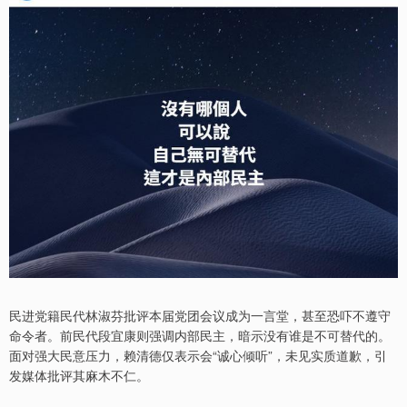
民进党籍民代林淑芬批评本届党团会议成为一言堂，甚至恐吓不遵守
命令者。前民代段宜康则强调内部民主，暗示没有谁是不可替代的。
面对强大民意压力，赖清德仅表示会“诚心倾听”，未见实质道歉，引
发媒体批评其麻木不仁。