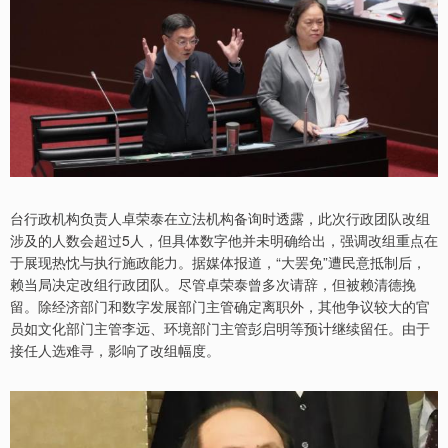
台行政机构负责人卓荣泰在立法机构备询时透露，此次行政团队改组
涉及的人数会超过5人，但具体数字他并未明确给出，强调改组重点在
于展现热忱与执行施政能力。据媒体报道，“大罢免”遭民意抵制后，
赖当局决定改组行政团队。尽管卓荣泰曾多次请辞，但被赖清德挽
留。除经济部门和数字发展部门主管确定离职外，其他争议较大的官
员如文化部门主管李远、环境部门主管彭启明等预计继续留任。由于
接任人选难寻，影响了改组幅度。