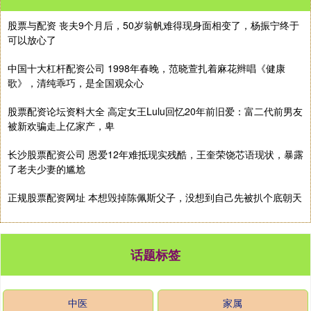
股票与配资 丧夫9个月后，50岁翁帆难得现身面相变了，杨振宁终于
可以放心了
中国十大杠杆配资公司 1998年春晚，范晓萱扎着麻花辫唱《健康
歌》，清纯乖巧，是全国观众心
股票配资论坛资料大全 高定女王Lulu回忆20年前旧爱：富二代前男友
被新欢骗走上亿家产，卑
长沙股票配资公司 恩爱12年难抵现实残酷，王奎荣饶芯语现状，暴露
了老夫少妻的尴尬
正规股票配资网址 本想毁掉陈佩斯父子，没想到自己先被扒个底朝天
话题标签
中医
家属