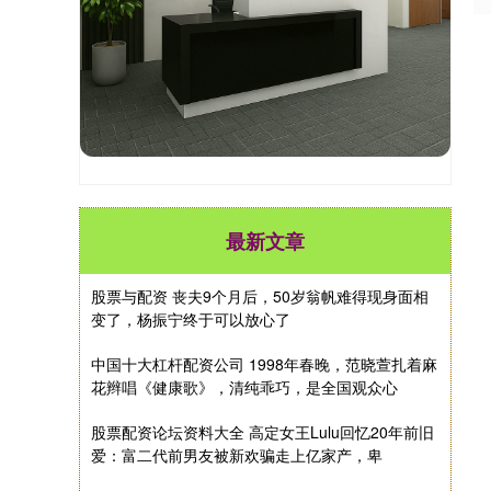
最新文章
股票与配资 丧夫9个月后，50岁翁帆难得现身面相
变了，杨振宁终于可以放心了
中国十大杠杆配资公司 1998年春晚，范晓萱扎着麻
花辫唱《健康歌》，清纯乖巧，是全国观众心
股票配资论坛资料大全 高定女王Lulu回忆20年前旧
爱：富二代前男友被新欢骗走上亿家产，卑