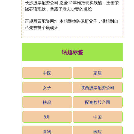
长沙股票配资公司 恩爱12年难抵现实残酷，王奎荣
饶芯语现状，暴露了老夫少妻的尴尬
正规股票配资网址 本想毁掉陈佩斯父子，没想到自
己先被扒个底朝天
话题标签
中医
家属
女子
陕西股票配资公司
扶起
配资炒股合同
8月
中国
食物
医院