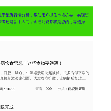
注于配资行情分析，帮助用户抓住市场机会，实现资
资者还是新手入门，金控配资都将是您的可靠选择，
塞病饮食禁忌！这些食物要远离！
，口腔、肠道、生殖器溃疡此起彼伏。很多看似平常的
接刺激溃疡创面、诱发炎症扩散，让病情反复难....
查看：
209
分类：
配资网查询
期：10-22
加载完成