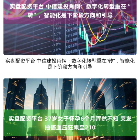
实盘配资平台 中信建投肖钢：数字化转型重在“转”，智能化
是下阶段方向和引导