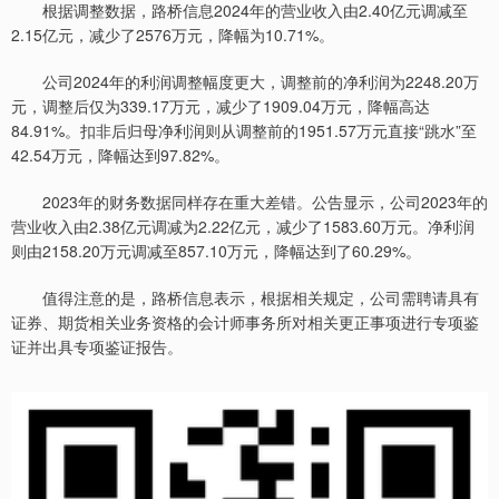
根据调整数据，路桥信息2024年的营业收入由2.40亿元调减至
2.15亿元，减少了2576万元，降幅为10.71%。
公司2024年的利润调整幅度更大，调整前的净利润为2248.20万
元，调整后仅为339.17万元，减少了1909.04万元，降幅高达
84.91%。扣非后归母净利润则从调整前的1951.57万元直接“跳水”至
42.54万元，降幅达到97.82%。
2023年的财务数据同样存在重大差错。公告显示，公司2023年的
营业收入由2.38亿元调减为2.22亿元，减少了1583.60万元。净利润
则由2158.20万元调减至857.10万元，降幅达到了60.29%。
值得注意的是，路桥信息表示，根据相关规定，公司需聘请具有
证券、期货相关业务资格的会计师事务所对相关更正事项进行专项鉴
证并出具专项鉴证报告。