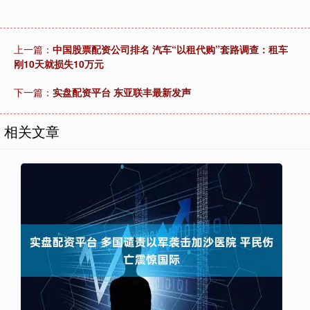
上一篇：
中国股票配资公司排名 汽车“以租代购”套路调查：租车
刚10天就损失10万元
下一篇：
实盘配资平台 东亚联丰最新发声
相关文章