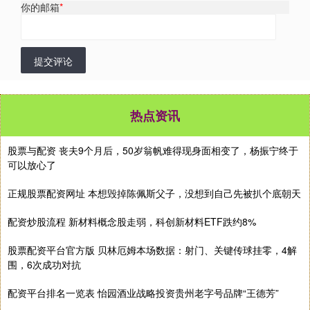
你的邮箱
*
提交评论
热点资讯
股票与配资 丧夫9个月后，50岁翁帆难得现身面相变了，杨振宁终于
可以放心了
正规股票配资网址 本想毁掉陈佩斯父子，没想到自己先被扒个底朝天
配资炒股流程 新材料概念股走弱，科创新材料ETF跌约8%
股票配资平台官方版 贝林厄姆本场数据：射门、关键传球挂零，4解
围，6次成功对抗
配资平台排名一览表 怡园酒业战略投资贵州老字号品牌“王德芳”