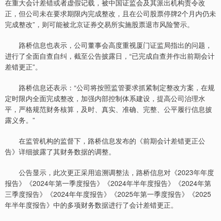
在重大会计差错或者虚假记载，被中国证监会及其派出机构责令改
正，但公司未在要求期限内完成整改，且在公司股票停牌2个月内仍未
完成整改”，则可能被北京证券交易所实施股票退市风险警示。
路桥信息也表示，公司董事会高度重视厦门证监局指出的问题，
进行了全面自查自纠，截至公告披露日，“已完成自查并作出前期会计
差错更正”。
路桥信息还表示：“公司将按照监管要求抓紧制定整改方案，在规
定时限内全面完成整改，加强内部控制体系建设，提高公司治理水
平，严格规范财务核算，及时、真实、准确、完整、公平履行信息披
露义务。”
在监管机构的监督下，路桥信息发布的《前期会计差错更正公
告》详细披露了其财务数据的调整。
公告显示，此次更正采用追溯调整法，路桥信息对《2023年年度
报告》《2024年第一季度报告》《2024年半年度报告》《2024年第
三季度报告》《2024年年度报告》《2025年第一季度报告》《2025
年半年度报告》中的多项财务数据进行了会计差错更正。