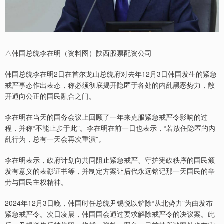
△韩国总统李在明（资料图）陕西股票配资公司
韩国总统李在明2日在首尔龙山总统府对去年12月3日韩国发生的紧急
戒严事态作出表态，称必须彻底揭开隐匿于各处的内乱黑恶势力，敞
开通向公正的国民融合之门。
李在明在当天的国务会议上回顾了一年来克服紧急戒严令影响的过
程，并称“不能止步于此”。李在明在前一日也表示，“若放任隐匿的内
乱行为，总有一天会再次重演”。
李在明表示，政府计划向共同阻止紧急戒严、守护宪政秩序的国民颁
发有意义的表彰证书等，并制定方案让后代永远铭记那一天国民的辛
劳与国民主权精神。
2024年12月3日晚，韩国时任总统尹锡悦以铲除“从北势力”为由发布
紧急戒严令。次日凌晨，韩国国会通过要求解除戒严令的决议案。此