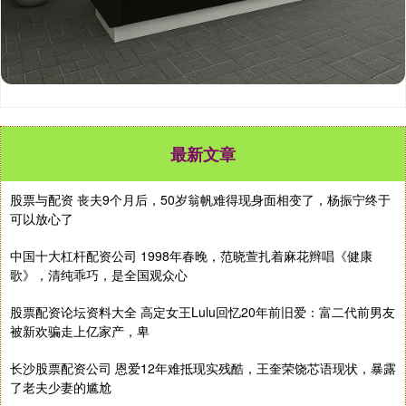
最新文章
股票与配资 丧夫9个月后，50岁翁帆难得现身面相变了，杨振宁终于
可以放心了
中国十大杠杆配资公司 1998年春晚，范晓萱扎着麻花辫唱《健康
歌》，清纯乖巧，是全国观众心
股票配资论坛资料大全 高定女王Lulu回忆20年前旧爱：富二代前男友
被新欢骗走上亿家产，卑
长沙股票配资公司 恩爱12年难抵现实残酷，王奎荣饶芯语现状，暴露
了老夫少妻的尴尬